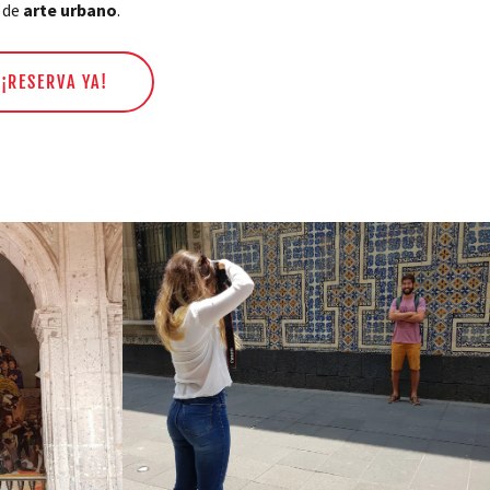
 de
arte urbano
.
¡RESERVA YA!