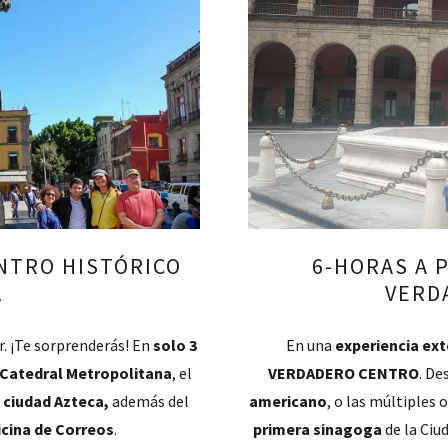
ENTRO HISTÓRICO
6-HORAS A P
L
VERD
r. ¡Te sorprenderás! En
solo 3
En una
experiencia ex
Catedral Metropolitana
, el
VERDADERO CENTRO
. De
 ciudad Azteca,
además del
americano
, o las múltiples
icina de Correos
.
primera sinagoga
de la Ciu