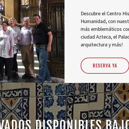
Descubre el Centro His
Humanidad, con nuestro
más emblemáticos como
ciudad Azteca, el Palac
arquitectura y más!
RESERVA YA
VADOS DISPONIBLES BA