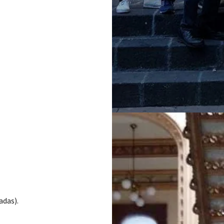
adas).